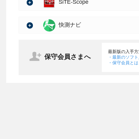
バージョン：11.10.00
SiTE-Scope
報の詳細
バージョン：7.00.01
快測ナビ
の詳細
・転圧管理（編集）において座
バージョン：6.51.00
最新版の入手方
保守会員さまへ
まき出し層によってエリア
・最新のソフト
の詳細
・保守会員とは
書きで結線するように端部
・点高法の土量計算の出力帳
（プレビューに結線イメー
がおかしかった現象を修正
・【Adv版】ソフトバンクの位置
・出来形評価結果が無い状態でKE
殻変動量補正あり」のマウン
【出来形】という空のツリー
地殻変動量補正が考慮され
可能になりました。
・31NHS