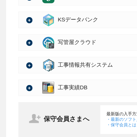
ー
・要領/基準
の詳細
（PDF）
・参照図面の計測コマンドに「
・工事帳票（出来形管理） 
バージョン：2.18.00
KSデータバンク
・工事帳票（テンプレート
指定した2点の延長点まで
の詳細
・工事帳票（施工計画書）
・災害事例を修正・追加・更新
ます。
・国土交通省の令和2年4月の
バージョン：2.51.00
写管屋クラウド
・工事帳票（安全管理） －
操作イメージは、以下リン
舗装工(道路)では、路面切
・イラスト名を一部修正
・工事帳票（品質管理） 
す。
の詳細
対応する。
・配筋検査用写真（SVG形式
バージョン：2.51.00
ト］［アスファルト・土質
工事情報共有システム
https://www.kentem.jp/qa/sit
舗装工(河川)では、路面切
※配筋検査オプションから
の詳細
す。
・SVG形式のファイルの取り
バージョン：1.36.00
工事実績DB
詳細は、以下をご確認くだ
・設計データ面の法線方向に
の詳細
対応
⇒
10月リリース 保守サー
・「SiteBox」で作成した黒板
・写真タイトルの並べ替えに
バージョン：2.38.00
最新版の入手方
に送る機能を追加（iOSのみ）
保守会員さまへ
（PDF）
・最新のソフト
の詳細
・保守会員とは
・「遠隔臨場 SiteLive」と
・iPhone Xの画面サイズに対