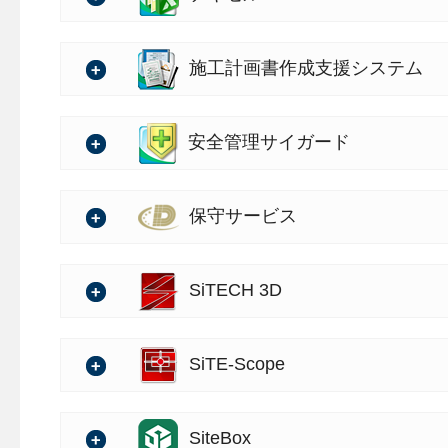
る現象を修正
ファイル形式に対応
信憑性確認が行えるように
詳細は、以下をご確認くだ
の詳細
また、「小黒板電子化アプ
デジタル写真管理情報基準
・帳票テンプレートを追加
バージョン：1.03.00
⇒
10月リリース 保守サー
施工計画書作成支援システム
行う」にチェックを付けた
た、SVG、TIF, TIFF、
詳細は、以下をご確認くだ
ックが行われるようになり
の詳細
（PDF）
・帳票テンプレートを更新
バージョン：2.82.00
⇒
10月リリース 保守サー
安全管理サイガード
出力時には、従来の画像加
・基準・要領(案)を追加
詳細は、以下をご確認くだ
きます。
の詳細
（PDF）
詳細は、以下をご確認くだ
・縦断設計画面でバーチカル
※写真の重複チェックの対象
・「出来形管理システム[配筋
バージョン：2.12.00
⇒
10月リリース 保守サー
保守サービス
ル形式のみです。
の変量の数字が同じ位置で異
⇒
10月リリース 保守サー
の詳細
・規格値マスターを更新
（PDF）
修正
・イラスト名を一部修正
バージョンアップ情報の詳
SiTECH 3D
（PDF）
・一度にクラウドへ転送できる分
・施工方法マスターを一部修正
・施工体制台帳を追加・更新
バージョン：9.30.00
SiTE-Scope
・下記保守サービスを追加・更
・新型コロナ対策のテンプレ
詳細は、以下をご確認くだ
の詳細
・施工管理基準 － 出来形
バージョン：5.10.00
⇒
10月リリース 保守サー
SiteBox