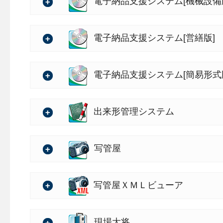
・基準・要領(案)を追加
バージョン：5.43.00
電子納品支援システム[機械設備
影・配信システムです。
【SiteBox 配筋検査の特徴】
ストア版のExcelがイン
これまで監督職員が現地に
詳細は、以下をご確認くだ
「SiteBox 配筋検査」
の詳細
ジとともにQ&Aへのリンク
認に代わり、映像データを
・i-Constructionデータ
バージョン：2.19.00
⇒
10月リリース 保守サー
電子納品支援システム[営繕版]
プリケーションです。撮影
【出来形管理システム［配
ルタイムに接続し、発注者
り、仮想のマーカーを設置
「出来形管理システム［配
さらに、遠隔臨場の対象で
の詳細
・基準・要領（案）を追加
（PDF）
スマホ上で各レイヤーに分け
・データチェックでSVG形式
バージョン：2.27.00
電子納品支援システム[簡易形式
筋番号』『径』『本数』等
認・立会」の各検査項目が
詳細は、以下をご確認くだ
イルとして保存することが
応
す。取り込んだ設計情報をマス
認・管理が容易です。
これにより、従来の配筋検
の詳細
⇒
10月リリース 保守サー
り込むことで、現場での入
これにより、受注者側の立
データチェックでSVG形式
・基準・要領（案）を追加
バージョン：1.30.00
出来形管理システム
った、黒板への設計情報の
ます。
動時間削減などを実現し、
に対応します。
（PDF）
詳細は、以下をご確認くだ
カーの設置・回収作業が不
さらに、「SiteBox」で
の詳細
的にアップします。
また、「小黒板電子化アプ
・【デキスパート インストー
ます。
・基準・要領（案）を追加
バージョン：5.80.00
⇒
10月リリース 保守サー
写管屋
むだけで、出来形帳票を自
を行う」にチェックを付け
さらに、「出来形管理シス
ンストール時に、ソフト自動
詳細は、以下をご確認くだ
ェックが行われるようにな
の詳細
で、配筋検査の設計情報の
（PDF）
きるように対応
【各アプリケーションの連
・基準・要領(案)を追加
※写真の重複チェックの対象
バージョン：7.55.00
⇒
10月リリース 保守サー
写管屋ＸＭＬビューア
作成にも対応し、配筋検査
※「出来形管理システム［配
・KSデータバンク：検査時
インストールDVDからイン
ル形式のみです。
詳細は、以下をご確認くだ
ます。
形管理システム」のご導入
・SiteBox：電子小黒板
の詳細
プリケーション一覧の自動
（PDF）
・「出来形管理システム[配筋
バージョン：7.08.00
現場大将