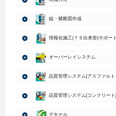
⇒
10月リリース 保守サー
認しながら検査できます。
ドを自動で行うように対応
・基準・要領（案）を追加
・工事情報共有システム：
※インターネットに接続す
※「SiteBox 配筋検査」のご
の詳細
・帳票テンプレートを更新
（PDF）
詳細は、以下をご確認くだ
書類に反映することができ
・SiteBoxを契約していな
バージョン：6.02.00
縦・横断図作成
質・写真」「KSデータバン
詳細は、以下をご確認くだ
⇒
10月リリース 保守サー
転送できるように対応
の詳細
⇒
10月リリース 保守サー
・改竄された写真の絞込でSV
バージョン：5.02.00
情報化施工(ＴＳ出来形)サポー
※「遠隔臨場 SiteLive
（PDF）
うに対応
ご導入が必須となります。
（PDF）
の詳細
※電子小黒板を配信先画面に表
改竄された写真（小黒板電子
・CAD製図基準（案）を追加
バージョン：6.02.00
オーバーレイシステム
ご契約が必要です。
込対象とするよう対応しま
詳細は、以下をご確認くだ
※検査結果の発議書類への
の詳細
また、絞込の条件に「重複
・CAD製図基準（案）を追加
バージョン：5.39.00
⇒
10月リリース 保守サー
品質管理システム[アスファルト
ム」のご契約が必要です。
・［SiteBox/クラウド］
ます。
詳細は、以下をご確認くだ
※重複した写真の絞込の対象
の詳細
（PDF）
・折れ点を含む線形の端部延
イル形式のみです。
バージョン：1.46.00
⇒
10月リリース 保守サー
品質管理システム[コンクリート
・データチェック、取り込み時
がある現象を修正
性確認が行えるように対応
の詳細
（PDF）
・J-LandXML出力時に中
・デジタル写真管理情報基準
・CAD製図基準（案）を追加
バージョン：1.66.00
デキセル
データチェック、取り込み時