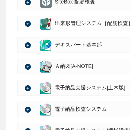
バージョン：1.00.00
SiteBox 配筋検査
の詳細
バージョン：1.00.00
出来形管理システム［配筋検査
の詳細
・新製品「遠隔臨場SiteLive
バージョン：1.00.00
デキスパート基本部
の詳細
・新製品「SiteBox 配筋検査
バージョン：6.20.00
バージ
Ａ納図[A-NOTE]
・新製品「出来形管理システム
バージョン：5.31.00
電子納品支援システム[土木版]
・【デキスパート インストー
の詳細
トの動作基準より小さい場合
バージョン：5.54.00
電子納品検査システム
【遠隔臨場 SiteLiveの特徴】
・【デキスパート インストール
「遠隔臨場 SiteLive」
の詳細
インストールされている場合に