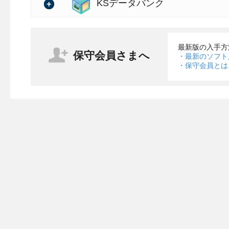
バージョン：2.11.00
KSデータバンク
の詳細
バージョン：2.39.00
最新版の入手方
保守会員さまへ
・最新のソフト
の詳細
・保守会員とは
・【Android版/iOS版 
形測定で工種を切り替えたり
きるように対応
・【クラウドサービス管理画面
能を追加
許可していないIPアドレス
できるようになります。
※権限が「管理者」の場合
※こちらは、2月3日のサー
済みです。