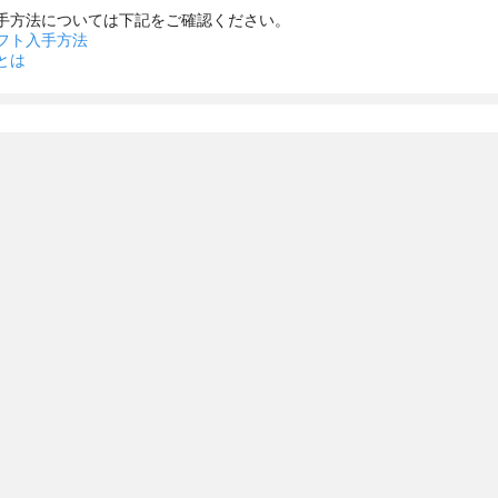
手方法については下記をご確認ください。
フト入手方法
とは
ット画面の縦スクロールバーの構成を修正
画面のみ縦スクロールバーを表示します。
ーによります)
品質向上のため、通話機能を一時使用できなくなります