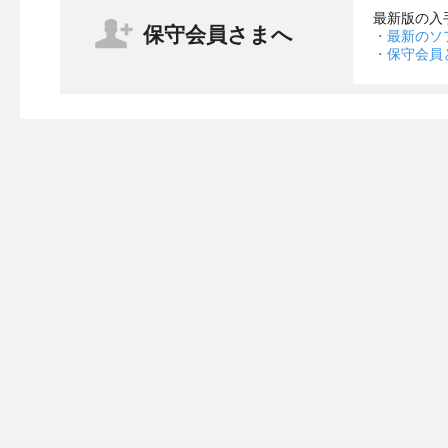
最新版の入
保守会員さまへ
・最新のソ
・保守会員
・【WEBアプリ】ウィンドウサイズを変更した際のチャ
チャット入力欄の縦スクロールバーを廃止しチャット
(※ブラウザーの縦スクロールバーはご使用のブラウザ
・【WEBアプリ・チャットアプリ】メンテナンスおよび