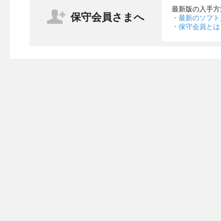
最新版の入手方
保守会員さまへ
・最新のソフト
・保守会員とは
・［ヘルプ］メニューから、TeamViewerが起動できな
※2020年2月19日リリース版へ、自動アップデート
［ヘルプ］→［リモートサポート（TeamViewer）