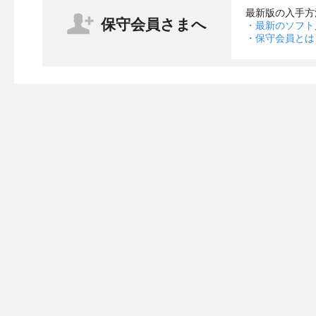
最新版の入手方
保守会員さまへ
・最新のソフト
・保守会員とは
・【チャットアプリ】案件チャットの表示を高速化
・【チャットアプリ】案件チャットを表示する際に【読み
・【WEBアプリ】案件チャット一覧にてスクロール中の
・【WEBアプリ】スケジュールの予定登録の際に開始日
予定の開始日を終了日より後ろの日付にした場合、終