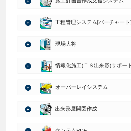
・大幅バージョンアップする「
バージョン：1.40.00
施工計画書作成支援システム
大幅バージョンアップする「
の詳細
【特徴】
になります。
・編集した三角網の保存に対応
バージョン：2.69.00
工程管理システム[バーチャート
・4次元データを作成
各デキスパートデータ（写
の詳細
・保存した三角網の合成に対応
[A-NOTE]・Ａ納図 [A-NO
・レイアウト登録機能を追加
バージョン：1.78.00
現場大将
保存した三角網同士の合成
(TS出来形)サポートツー
任意のレイアウトを登録し
また、三角網とXYHの座標
の詳細
現場をイメージしやすくな
機・車両）の貼り付けがで
・設計書管理機能に対応
バージョン：5.38.00
情報化施工(ＴＳ出来形)サポー
「デキスパート基本部」の
・工事の進捗状況を視覚的
の詳細
うになります。
・設計書管理機能に対応
工程管理システムで作成し
バージョン：4.18.00
オーバーレイシステム
また、設計書管理で作成し
に、工事の進捗に合わせて
「デキスパート基本部」の
・メイン画面の[新規工事]ま
写真管理基準が自動で取り
の詳細
す。視覚的にわかりやすく
うになります。
理]をクリック。
・大幅バージョンアップする「
・港湾の帳票テンプレートに
バージョン：5.20.00
出来形展開図作成
ります。
●データベース画面
大幅バージョンアップする「
詳細は、以下をご確認くだ
・写真・書類の関連付け
の詳細
・ [写真情報データベース]タ
になります。
・[XYH座標入力] 大幅バー
・3Dビューで線要素の色設定
工種や測点ごとに、工事写真
バージョン：3.81.00
ケンテムPDF