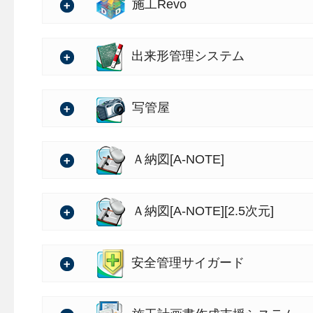
バージョン：5.50.00
バージ
施工Revo
バージョン：1.00.00
出来形管理システム
・設計書管理機能を追加
の詳細
積算情報を取り込み、作業
バージョン：5.59.00
写管屋
準を関連付けることができ
ここで登録した情報をオプ
の詳細
・デキスパートシリーズ 新製
作業の効率化に繋がります
バージョン：7.29.00
Ａ納図[A-NOTE]
■新製品「施工Revo」
の詳細
・設計書管理機能に対応
バージョン：4.70.00
Ａ納図[A-NOTE][2.5次元]
【概要】
「デキスパート基本部」の
「施工Revo」は、日々蓄
の詳細
形管理システム」に追加す
・設計書管理機能に対応
バージョン：2.00.00
安全管理サイガード
し、施工する工事内容の設
「デキスパート基本部」の
に現場を4次元（3次元＋時
の詳細
うになります。
す。