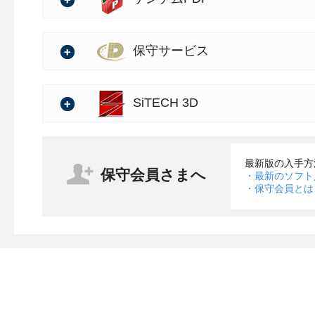
⇒10月リリース 保守サー
[設計書管理起動]をクリック
追加
上の撮影位置に配置できま
3Dビューで表示する線要素
の詳細
（PDF）
・[土木]タブ→[測量ツール]
色を設定できるようになり
大幅バージョンアップに伴
・大幅バージョンアップする「
バージョン：1.06.00
保守サービス
・設計書データの取り込みに
商品の詳細につきましては
が追加となります。
「デキスパート基本部」の
の詳細
「XYH座標入力」の新・旧
・XYH座標描画機能を一新
「施工Revo」製品情報
・大幅バージョンアップする「
バージョンアップ情報の詳
類フォルダーとして取り込
SiTECH 3D
容をまとめた移行ガイドを
座標一覧で選択した座標を
大幅バージョンアップする「
・[ファイル]→[三角網]→
ください。
ます。
●Excelアドイン
になります。
なる三角網ファイルを選択し
・ページ番号の配置位置調整機
バージョン：4.10.00
・[安全管理]タブ → [会社情報
最新版の入手方
・下記保守サービスを追加・更
保守会員さまへ
ページ番号の配置位置を水
http://www.kentem.jp/dekisuk
・最新のソフト
たは [重機] または [車両] 
の詳細
・保守会員とは
・施工管理基準 － 出来形
になります。
デキスクお知らせ）
・要領/基準
・ [デキスパートメニュー]か
・資格マスターの編集に対応
・ [施工計画書]タブ → [
・工事帳票（出来形管理） 
動]をクリック。
・「平面線形のみ」または「平
・工事帳票（テンプレート
資格マスターを編集できる
・工事帳票（施工計画書）
タのLandXML出力に対応
スクアセスメントなどで使
・設計書データの取り込みに
・設計書データの取り込みに
・[座標計算]タブの[座標入
・工事帳票（安全管理） －
また、施工体制台帳や作業
「デキスパート基本部」の