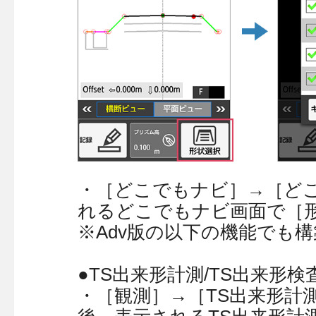
・［どこでもナビ］→［ど
れるどこでもナビ画面で［
※Adv版の以下の機能でも
●TS出来形計測/TS出来形検
・［観測］→［TS出来形計