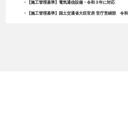
・【施工管理基準】電気通信設備・令和３年に対応
・【施工管理基準】国土交通省大臣官房 官庁営繕部 令